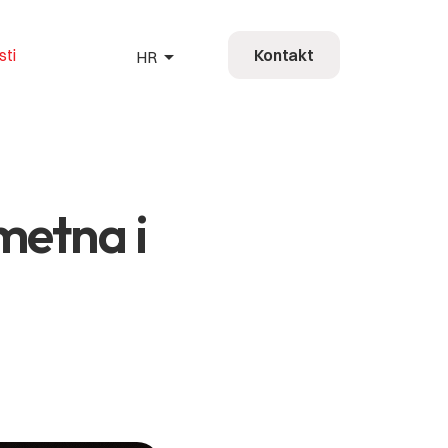
arrow_drop_up
sti
Kontakt
HR
HR
EN
DE
FR
metna i