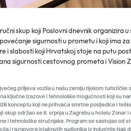
tručni skup koji Poslovni dnevnik organizira 
većanje sigurnosti u prometu i koji ima za c
re i slabosti koji Hrvatskoj stoje na putu pos
ana sigurnosti cestovnog prometa i Vision 
većeg priljeva vozila u našu zemlju tijekom turističke 
 na ključne izazove i tehnološke mogućnosti koji su n
žili konceptu koji ne prihvaća smrtne posljedice i tešk
 skup održao se 8. srpnja u Zagrebu u hotelu Zonar i 
ne i tehnološke stručnjake. Program se sastojao od st
ija i razgovora istaknutih sudionika iz industrije.Naš d