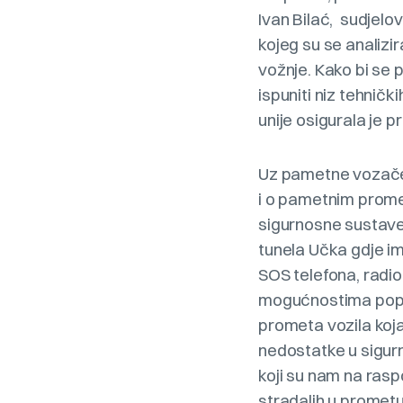
Ivan Bilać, sudjelo
kojeg su se analizi
vožnje. Kako bi se 
ispuniti niz tehničk
unije osigurala je p
Uz pametne vozače 
i o pametnim prom
sigurnosne sustave.
tunela Učka gdje im
SOS telefona, radio
mogućnostima poput
prometa vozila koja
nedostatke u sigur
koji su nam na raspo
stradalih u prometu