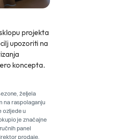
u sklopu projekta
ilj upozoriti na
tizanja
Zero koncepta.
sezone, željela
am na raspolaganju
e ozljede u
okupio je značajne
ručnih panel
irektor prodaje,