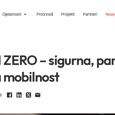
arrow_drop_up
Djelatnosti
Proizvodi
Projekti
Partneri
Novo
 ZERO – sigurna, pa
a mobilnost
li