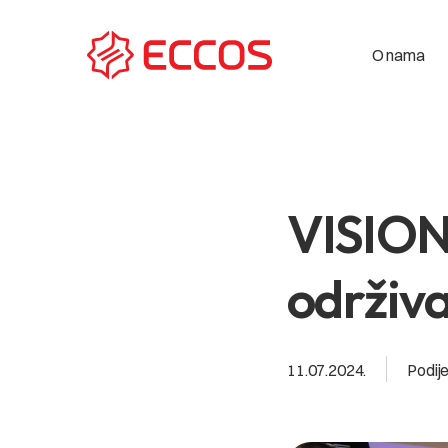
O nama
VISION
održiv
11.07.2024.
Podije