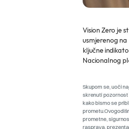
Vision Zero je s
usmjerenog na po
ključne indikato
Nacionalnog pl
Skupom se, uoči naj
skrenuti pozornost
kako bismo se pribli
prometu.Ovogodišnji
prometne, sigurnos
rasprava, prezentac