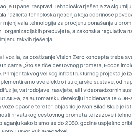
vao je u panel raspravi Tehnološka rješenja za sigurniju
rala različita tehnološka rješenja koja doprinose poveć
primjenjivala tehnologija za procjenu ponašanja u pro
ih i organizacijskih preduvjeta, a zakonska regulativa n
rimjenu takvih rješenja.
i vozila, za postizanje Vision Zero koncepta treba sv
etnicama.„Što se tiče cestovnog prometa, Eccos imp
 Primjer takvog velikog infrastrukturnog projekta je iz
plementiramo sve elektro i strojarske sustave, od napa
difuzije, vatrodojave, rasvjete, ali i videonadzornih s
 AID-a, za automatsku detekciju incidenata te ADR-
 voze opasne terete“, objasnio je Ivan Bilać.Skup je is
nosti hrvatskog cestovnog prometa te izazove i tehn
laganju kako bismo se do 2050. godine uspješno približil
.Foto: Davor Puklavec/Pixell