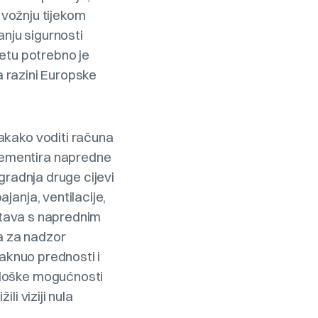
 vožnju tijekom
anju sigurnosti
metu potrebno je
a razini Europske
akako voditi računa
lementira napredne
gradnja druge cijevi
janja, ventilacije,
ustava s naprednim
a za nadzor
taknuo prednosti i
ološke mogućnosti
i viziji nula