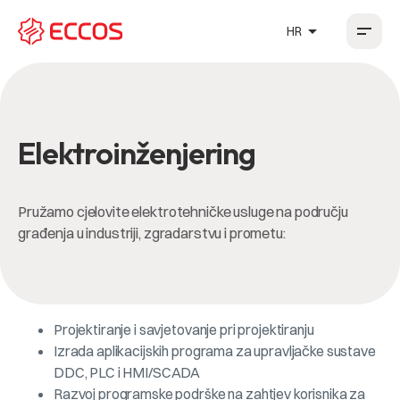
arrow_drop_up
HR
HR
EN
DE
FR
Elektroinženjering
Pružamo cjelovite elektrotehničke usluge na području
građenja u industriji, zgradarstvu i prometu:
Projektiranje i savjetovanje pri projektiranju
Izrada aplikacijskih programa za upravljačke sustave
DDC, PLC i HMI/SCADA
Razvoj programske podrške na zahtjev korisnika za