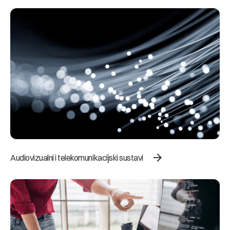
arrow_forward
Audiovizualni i telekomunikacijski sustavi