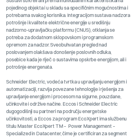
Sustavi su kreirani prema individualnim karakteristikama
pojedinog objekta i u skladu sa specifičnim mogućnostima i
potrebama svakog korisnika. Integracijom sustava nadzora
potrošnje i kvalitete električne energije u središnju
nadzorno-upravljačku platformu (CNUS), otklanja se
potreba za dodatnom sklopovskom i programskom
opremom za nadzor. Sveobuhvatan pregled nad
poslovanjem olakšava donošenje poslovnih odluka,
posebice kada je riječ o sustavima opskrbe energijom, ali i
potrošnje energenata.
Schneider Electric, vodeća tvrtka u upravljanju energijom i
automatizaciji, razvija povezane tehnologije i rješenja za
upravljanje energijom i procesom na sigurne, pouzdane,
učinkovite i održive načine. Eccos i Schneider Electric
dugogodišnji su partneri na području energetske
učinkovitosti, a Eccos za program EcoXpert ima službenu
titulu Master EcoXpert TM – Power Management –
Specialized in Datacenter, čime je certificiran za segment