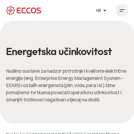
arrow_drop_up
HR
HR
EN
DE
FR
Energetska učinkovitost
Nudimo sustave za nadzor potrošnje i kvalitete električne
energije (eng. Enterprise Energy Management System –
EEMS) i ostalih energenata (plin, voda, para i sl.) čime
pomažemo tvrtkama povećati operativnu učinkovitost i
smanjiti troškove i negativan utjecaj na okoliš.