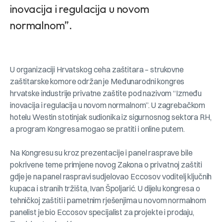
inovacija i regulacija u novom
normalnom”.
U organizaciji Hrvatskog ceha zaštitara – strukovne
zaštitarske komore održan je Međunarodni kongres
hrvatske industrije privatne zaštite pod nazivom “Između
inovacija i regulacija u novom normalnom”. U zagrebačkom
hotelu Westin stotinjak sudionika iz sigurnosnog sektora RH,
a program Kongresa mogao se pratiti i online putem.
Na Kongresu su kroz prezentacije i panel rasprave bile
pokrivene teme primjene novog Zakona o privatnoj zaštiti
gdje je na panel raspravi sudjelovao Eccosov voditelj ključnih
kupaca i stranih tržišta, Ivan Špoljarić. U dijelu kongresa o
tehničkoj zaštiti i pametnim rješenjima u novom normalnom
panelist je bio Eccosov specijalist za projekte i prodaju,