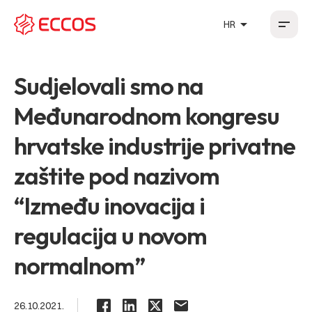
arrow_drop_up
HR
HR
EN
DE
FR
Sudjelovali smo na
Međunarodnom kongresu
hrvatske industrije privatne
zaštite pod nazivom
“Između inovacija i
regulacija u novom
normalnom”
26.10.2021.