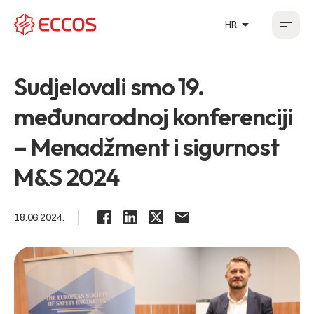
arrow_drop_up
HR
HR
EN
DE
FR
Sudjelovali smo 19.
međunarodnoj konferenciji
– Menadžment i sigurnost
M&S 2024
18.06.2024.