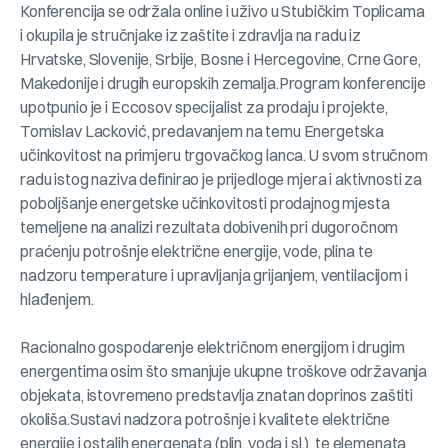
Konferencija se održala online i uživo u Stubičkim Toplicama
i okupila je stručnjake iz zaštite i zdravlja na radu iz
Hrvatske, Slovenije, Srbije, Bosne i Hercegovine, Crne Gore,
Makedonije i drugih europskih zemalja.Program konferencije
upotpunio je i Eccosov specijalist za prodaju i projekte,
Tomislav Lacković, predavanjem na temu Energetska
učinkovitost na primjeru trgovačkog lanca. U svom stručnom
radu istog naziva definirao je prijedloge mjera i aktivnosti za
poboljšanje energetske učinkovitosti prodajnog mjesta
temeljene na analizi rezultata dobivenih pri dugoročnom
praćenju potrošnje električne energije, vode, plina te
nadzoru temperature i upravljanja grijanjem, ventilacijom i
hlađenjem.
Racionalno gospodarenje električnom energijom i drugim
energentima osim što smanjuje ukupne troškove održavanja
objekata, istovremeno predstavlja znatan doprinos zaštiti
okoliša.Sustavi nadzora potrošnje i kvalitete električne
energije i ostalih energenata (plin, voda i sl.) te elemenata