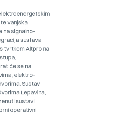
 elektroenergetskim
 te vanjska
a na signalno-
egracija sustava
s tvrtkom Altpro na
istupa,
irat će se na
vima, elektro-
dvorima. Sustav
dvorima Lepavina,
menuti sustavi
orni operativni