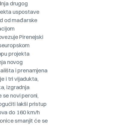
dnja drugog
rojekta uspostave
vod od mađarske
acijom
ovezuje Pirenejski
anseuropskom
pu projekta
dnja novog
jališta i prenamjena
i tri vijadukta,
a, izgradnja
e se novi peroni,
gućiti lakši pristup
kova do 160 km/h
ionice smanjit će se