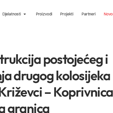
arrow_drop_up
Djelatnosti
Proizvodi
Projekti
Partneri
Novo
rukcija postojećeg i
ja drugog kolosijeka
 Križevci – Koprivnica
a granica