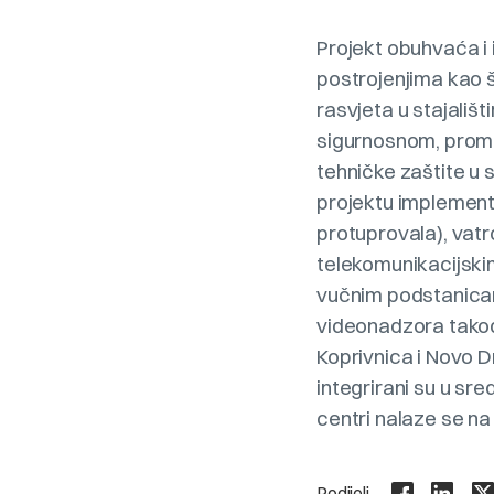
Projekt obuhvaća i 
postrojenjima kao š
rasvjeta u stajališ
sigurnosnom, prome
tehničke zaštite u 
projektu implementi
protuprovala), vatr
telekomunikacijski
vučnim podstanicam
videonadzora takođ
Koprivnica i Novo D
integrirani su u sr
centri nalaze se na
Podijeli