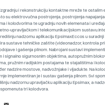
izgradnju i rekonstrukciju kontaktne mreže te ostalim
to su elektrovučna postrojenja, postrojenja napajanja
tima i kolodvorima te ugradnju novih elemenata i uređaj
tno-upravljačkom i telekomunikacijskom sustavu.Int
središnju nadzornu aplikaciju EpsimaxEccos u suradnji 
ra sustave tehničke zaštite (videonadzor, kontrola pr
odojave i gašenja plinom. Nabrojani sustavi implement
m i signalno sigurnosnim objektima, autopružnim bloko
a, pružnim radijskim postajama te stajalištima i kolo
er nadzire mostove, nadvožnjake i vijadukte. Na kolo
rnje implementiran je i sustav gašenja plinom. Svi spo
edišnju nadzornu upravljačku aplikaciju Epsimax, a nadz
 spomenuta tri kolodvora.