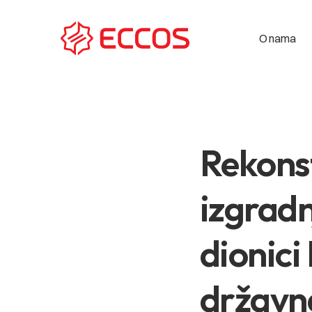
O nama
Rekonst
izgradn
dionici
državn