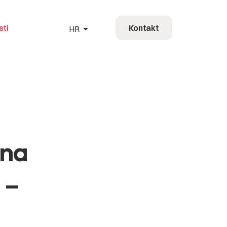
arrow_drop_up
sti
Kontakt
HR
HR
EN
DE
FR
 na
 –