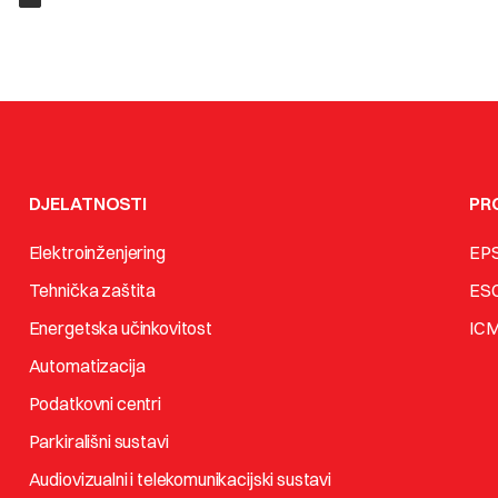
DJELATNOSTI
PR
Elektroinženjering
EP
Tehnička zaštita
ES
Energetska učinkovitost
IC
Automatizacija
Podatkovni centri
Parkirališni sustavi
Audiovizualni i telekomunikacijski sustavi