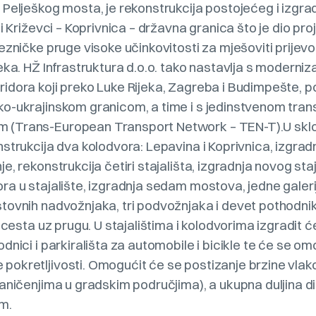
Pelješkog mosta, je rekonstrukcija postojećeg i izgra
ci Križevci – Koprivnica – državna granica što je dio p
ezničke pruge visoke učinkovitosti za mješoviti prije
eka. HŽ Infrastruktura d.o.o. tako nastavlja s moderniz
dora koji preko Luke Rijeka, Zagreba i Budimpešte, p
o-ukrajinskom granicom, a time i s jedinstvenom tr
(Trans-European Transport Network – TEN-T).U sklo
strukcija dva kolodvora: Lepavina i Koprivnica, izgra
e, rekonstrukcija četiri stajališta, izgradnja novog sta
a u stajalište, izgradnja sedam mostova, jedne galerije 
tovnih nadvožnjaka, tri podvožnjaka i devet pothodnik
 cesta uz prugu. U stajalištima i kolodvorima izgradit ć
nici i parkirališta za automobile i bicikle te će se omo
okretljivosti. Omogućit će se postizanje brzine vla
aničenjima u gradskim područjima), a ukupna duljina d
m.