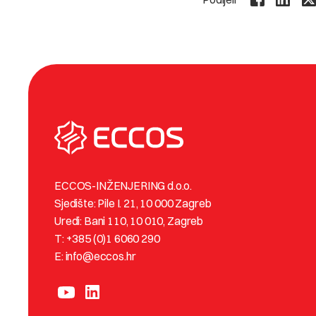
ECCOS-INŽENJERING d.o.o.
Sjedište: Pile I. 21, 10 000 Zagreb
Uredi: Bani 110, 10 010, Zagreb
T: +385 (0)1 6060 290
E: info@eccos.hr