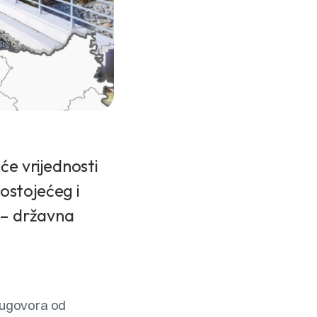
će vrijednosti
ostojećeg i
a – državna
i ugovora od