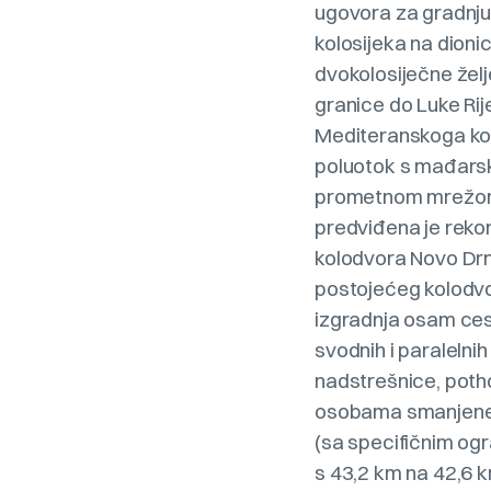
ugovora za gradnju 
kolosijeka na dioni
dvokolosiječne želj
granice do Luke Rij
Mediteranskoga kori
poluotok s mađarsk
prometnom mrežom 
predviđena je rekon
kolodvora Novo Drnj
postojećeg kolodvor
izgradnja osam ces
svodnih i paralelnih
nadstrešnice, pothod
osobama smanjene p
(sa specifičnim ogr
s 43,2 km na 42,6 k