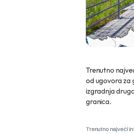
Trenutno najveći
od ugovora za g
izgradnja drugo
granica.
Trenutno najveći in