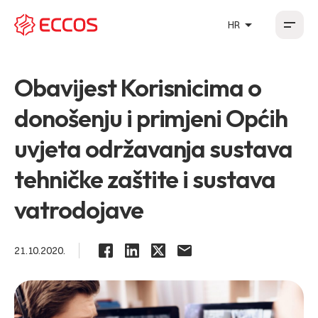
arrow_drop_up
HR
HR
EN
DE
FR
Obavijest Korisnicima o
donošenju i primjeni Općih
uvjeta održavanja sustava
tehničke zaštite i sustava
vatrodojave
21.10.2020.