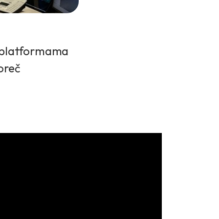
m platformama
oreč