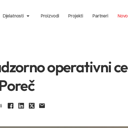
arrow_drop_up
Djelatnosti
Proizvodi
Projekti
Partneri
Novo
dzorno operativni c
 Poreč
li