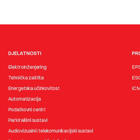
DJELATNOSTI
PR
Elektroinženjering
EP
Tehnička zaštita
ES
Energetska učinkovitost
IC
Automatizacija
Podatkovni centri
Parkirališni sustavi
Audiovizualni i telekomunikacijski sustavi