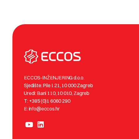
ECCOS-INŽENJERING d.o.o.
Sjedište: Pile I. 21, 10 000 Zagreb
Uredi: Bani 110, 10 010, Zagreb
T: +385 (0)1 6060 290
E: info@eccos.hr