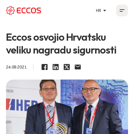
arrow_drop_up
HR
HR
EN
DE
FR
Eccos osvojio Hrvatsku
veliku nagradu sigurnosti
24.09.2021.