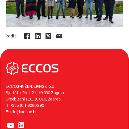
Podijeli
ECCOS-INŽENJERING d.o.o.
Sjedište: Pile I. 21, 10 000 Zagreb
Uredi: Bani 110, 10 010, Zagreb
T: +385 (0)1 6060 290
E: info@eccos.hr