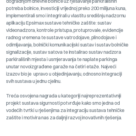
dogradnjom dnevne bolnice uz rješavanje parkirališnih
potreba bolnice, investiciji vrijednoj preko 200 milijuna kuna,
implementirali smo i integrirali u vlastitu središnju nadzornu
aplikaciju Epsimax sustave tehničke zaštite: sustav
videonadzora, kontrole pristupa, protuprovale, evidencije
radnog vremena te sustave vatrodojave, plinodojave i
odimljavanja, bolnički komunikacijski sustav i sustav bolničke
signalizacije, sustav satova te instalirao sustav nadzora
parkirališnih mjesta i usmjeravanja te naplate parkinga
unutar novoizgrađene garaže na četiri etaže. Najveći
izazov bio je upravo u objedinjavanju, odnosno integraciji
svih sustava u jednu cjelinu.
Treća osvojena nagrada u kategoriji najreprezentativniji
projekt sustava sigurnosti potvrđuje kako smo jedna od
vodećih tvrtki u rješenjima za integraciju sustava tehničke
zaštite i motivira nas za daljnji razvoj inovativnih rješenja.