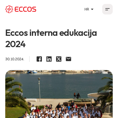
arrow_drop_up
HR
HR
EN
DE
FR
Eccos interna edukacija
2024
30.10.2024.