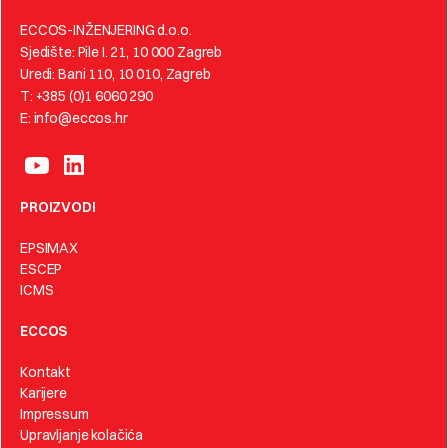
ECCOS-INŽENJERING d.o.o.
Sjedište: Pile I. 21, 10 000 Zagreb
Uredi: Bani 110, 10 010, Zagreb
T: +385 (0)1 6060 290
E: info@eccos.hr
PROIZVODI
EPSIMAX
ESCEP
ICMS
ECCOS
Kontakt
Karijere
Impressum
Upravljanje kolačića