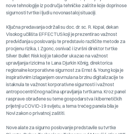
nove tehnologije iz područja tehničke zaštite koje doprinose
sigurnosti tvrtke i ljudi u novonastaloj situaciji.
Ključna predavanja održali su doc. dr. sc. R. Kopal, dekan
Visokog učilišta EFFECTUS koji je prezentirao važnost
predviđanja u poslovanju te predstavio različite metode za
procjenu rizika, I. Zgonc, osnivač i izvršni direktor tvrtke
Silver Bullet Risk koji je također ukazao na važnost
upravljanja rizicima te Lana Djurkin König, direktorica
regionalne korporativne sigurnost za Ernst & Young koja je
inspirativnim izlaganjem osvrnula na brzinu digitalizacije te
istaknula te važnost korporativne sigurnosti i važnost
antropocentričnog načina upravljanja tvrtkama. Kroz panel
rasprave obrađene su teme gospodarstva i kibernetičkih
prijetnji u COVID-19 svijetu, a tema trećeg panela bila je
Novi zakon o privatnoj zaštiti.
Nove alate za sigurno poslovanje predstavile su tvrtke