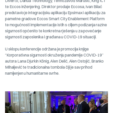
Diverto, Dahua Technology, Tehnozavod Marušić, King ICT
te Eccos inženjering. Direktor prodaje Eccosa, Ivan Bilać
predstavio je integracijsku aplikaciju Epsimax i aplikaciju za
pametne gradove Eccos Smart City Enablement Platform
te mogućnosti implementacije istih s ciljem podizanja razine
sigurnosti općenito te konkretna rješenja u za povećanje
sigurnosti zaposlenika i građana u COVID-19 situaciji.
U sklopu konferencije održana je promocija knjige
“Korporativna sigurnosti okruženju pandemije COVID-19”
autora Lana Djurkin König, Alen Delić, Alen Ostojić, Branko
Mihaljević te tradicionalna tombola čiji je sav prihod
namijenjen u humanitarne svrhe.