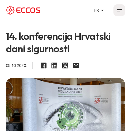
arrow_drop_up
HR
HR
EN
DE
FR
14. konferencija Hrvatski
dani sigurnosti
05.10.2020.