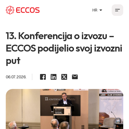
arrow_drop_up
HR
HR
EN
DE
FR
13. Konferencija o izvozu –
ECCOS podijelio svoj izvozni
put
06.07.2026.