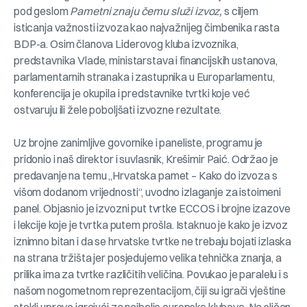
pod geslom
Pametni znaju čemu služi izvoz,
s ciljem
isticanja važnosti izvoza kao najvažnijeg čimbenika rasta
BDP-a. Osim članova Liderovog kluba izvoznika,
predstavnika Vlade, ministarstava i financijskih ustanova,
parlamentarnih stranaka i zastupnika u Europarlamentu,
konferencija je okupila i predstavnike tvrtki koje već
ostvaruju ili žele poboljšati izvozne rezultate.
Uz brojne zanimljive govornike i paneliste, programu je
pridonio i naš direktor i suvlasnik, Krešimir Paić. Održao je
predavanje na temu „Hrvatska pamet – Kako do izvoza s
višom dodanom vrijednosti“, uvodno izlaganje za istoimeni
panel. Objasnio je izvozni put tvrtke ECCOS i brojne izazove
i lekcije koje je tvrtka putem prošla. Istaknuo je kako je izvoz
iznimno bitan i da se hrvatske tvrtke ne trebaju bojati izlaska
na strana tržišta jer posjedujemo velika tehnička znanja, a
prilika ima za tvrtke različitih veličina. Povukao je paralelu i s
našom nogometnom reprezentacijom, čiji su igrači vještine