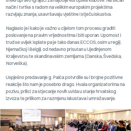
stekli upravo igrajući za najbolje europske klubove. Na sličan
način i tvrtke s radom na velikim europskim projektima
razvijaju znanja, usavršavaju vještine i stječu iskustva.
Naglasio je i kako je važno u cijelom tom procesu graditi
poslovanje na pravim vrijednostima i biti uporan. Upornost i
trud se uvijek isplate pa je tako danas ECCOS, osim u regiji,
Njemačkoj i Belgiji, od nedavno prisutan u Ujedinjenom
Kraljevstvu te skandinavskim zemljama (Danska, Švedska,
Norveška).
Uspješno predavanje g. Paića potvrdile su i brojne pozitivne
reakcije što nam je posebno drago. Hvala organizatorima na
pozivu, prilici za stjecanje novih uvida u stanje hrvatskog
izvoza te prilikom za razmjenu iskustava i umrežavanje.