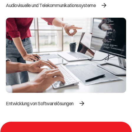
arrow_forward
Audiovisuelle und Telekommunikationssysteme
arrow_forward
Entwicklung von Softwarelösungen