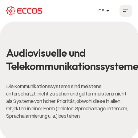
arrow_drop_up
DE
HR
EN
DE
FR
Audiovisuelle und
Telekommunikationssystem
Die Kommunikationssysteme sind meistens
unterschätzt, nicht zu sehen und gelten meistens nicht
als Systeme von hoher Priorität, obwohl diese in allen
Objekten in einer Form (Telefon, Sprechanlage, Intercom,
Sprachalarmierung u. a.) bestehen.