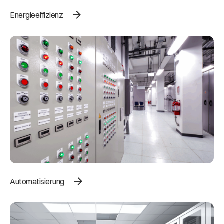
arrow_forward
Energieeffizienz
arrow_forward
Automatisierung