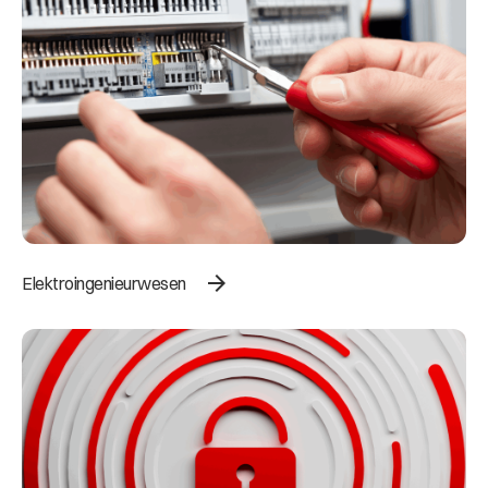
arrow_forward
Elektroingenieurwesen