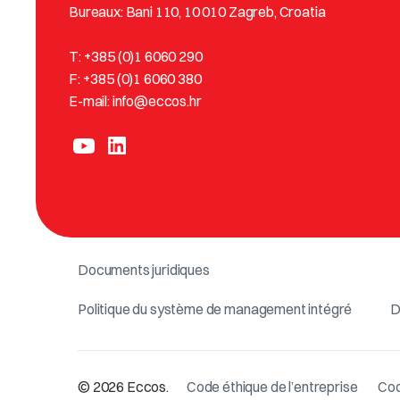
Bureaux: Bani 110, 10 010 Zagreb, Croatia
T: +385 (0)1 6060 290
F: +385 (0)1 6060 380
E-mail: info@eccos.hr
Documents juridiques
Politique du système de management intégré
D
© 2026 Eccos.
Code éthique de l’entreprise
Cod