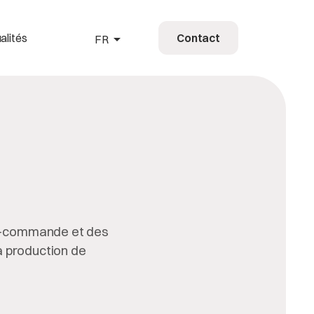
arrow_drop_up
alités
Contact
FR
HR
EN
DE
FR
le-commande et des
la production de