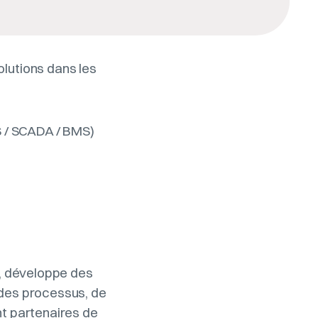
olutions dans les
 / SCADA / BMS)
n, développe des
 des processus, de
nt partenaires de