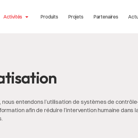
arrow_drop_up
Activités
Produits
Projets
Partenaires
Actu
tisation
, nous entendons l’utilisation de systèmes de contrô
nformation afin de réduire l’intervention humaine dans 
s.